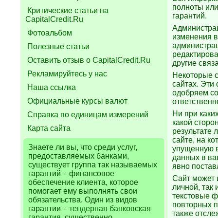
полноты или
Критические статьи на
гарантий.
CapitalCredit.Ru
Администрац
Фотоальбом
изменения в
администрац
Полезные статьи
редактирова
Оставить отзыв о CapitalCredit.Ru
другие связ
Рекламируйтесь у нас
Некоторые с
сайтах. Эти
Наша ссылка
одобряем со
Официальные курсы валют
ответственн
Ни при каких
Справка по единицам измерений
какой сторо
Карта сайта
результате 
сайте, на к
Знаете ли вы, что
среди услуг,
упущенную в
предоставляемых банками,
данных в ва
существует группа так называемых
явно постав
гарантий – финансовое
Сайт может 
обеспечение клиента, которое
личной, так
помогает ему выполнять свои
текстовые ф
обязательства. Один из видов
повторных п
гарантии –
тендерная банковская
также отсле
гарантия
, существенно