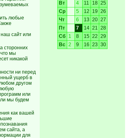
Вт
4
11
18
25
азумеваемых
Ср
5
12
19
26
сить любые
Чт
6
13
20
27
Также
Пт
7
14
21
28
,
 наш сайт или
Сб
1
8
15
22
29
Вс
2
9
16
23
30
на сторонних
 что мы
есет никакой
енности ни перед
венный ущерб в
 любом другом
 любую
 программ или
сли мы будем
ения как вашей
льшие
опознавания
ем сайта, а
формации для