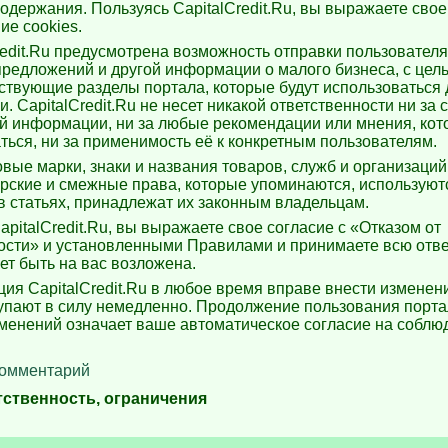
одержания. Пользуясь CapitalCredit.Ru, вы выражаете свое
ие cookies.
redit.Ru предусмотрена возможность отправки пользовател
предложений и другой информации о малого бизнеса, с цел
тствующие разделы портала, которые будут использоваться 
. CapitalCredit.Ru не несет никакой ответственности ни за
ой информации, ни за любые рекомендации или мнения, кот
ться, ни за применимость её к конкретным пользователям.
вые марки, знаки и названия товаров, служб и организаций
орские и смежные права, которые упоминаются, используют
в статьях, принадлежат их законным владельцам.
apitalCredit.Ru, вы выражаете свое согласие с «Отказом от
ости» и установленными Правилами и принимаете всю отве
ет быть на вас возложена.
ия CapitalCredit.Ru в любое время вправе внести изменен
упают в силу немедленно. Продолжение пользования порт
менений означает ваше автоматическое согласие на соблю
комментарий
тственность, ограничения