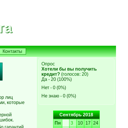
та
Контакты
Опрос
Хотели бы вы получить
кредит?
(голосов: 20)
Да - 20 (100%)
Нет - 0 (0%)
Не знаю - 0 (0%)
юр лиц
ми, которые
верной
Сентябрь 2018
шибок.
Пн
3
10
17
24
бо гарантий