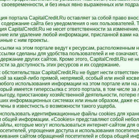
 своевременности, и без иных явно выраженных или подр
ия портала CapitalCredit.Ru оставляет за собой право вно
 содержание сайта без уведомления о них пользователей. 
ия CapitalCredit.Ru не несет ответственности за изменение
ние или удаление любой информации, присланной вами на
анные с ним проекты.
сылки на этом портале ведут к ресурсам, расположенным 
 ссылки сделаны для удобства пользователей и не означают,
держание других сайтов. Кроме этого, CapitalCredit.Ru не н
ости за доступность этих ресурсов и их содержание.
 обстоятельствах CapitalCredit.Ru не будет нести ответств
ной за какой-либо прямой, непрямой, особый или иной кос
любого использования информации на этом портале или на
оторый имеется гиперссылка с этого портала, в том числе за
ыгоду, приостановку хозяйственной деятельности, потерю
ших информационных системах или иным образом, даже е
лены в известность о возможности такого ущерба.
использовать идентификационные файлы cookies для хран
 и общей информации. «Cookies» представляют собой небо
айлы, которые могут использоваться интернет-сайтом для 
осетителей, упрощения доступа и использования посетител
живания сайтом обращений посетителей и сбора общей ин