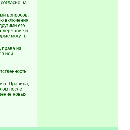
 согласие на
ями вопросов,
ью включения
другими его
 содержание и
орые могут в
, права на
ся или
тственность,
ия в Правила,
алом после
дение новых