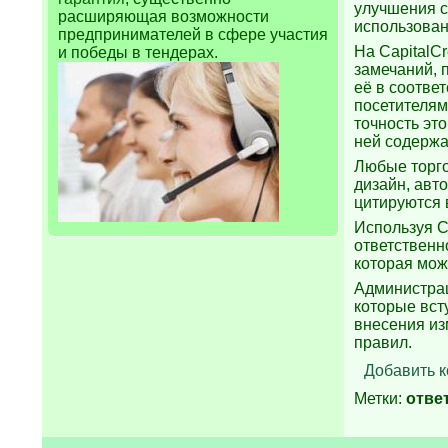
улучшения с
расширяющая возможности
использован
предпринимателей в сфере участия
На CapitalC
и победы в тендерах.
замечаний, 
её в соотве
посетителями
точность эт
ней содержа
Любые торго
дизайн, авт
цитируются 
Используя C
ответственн
которая мож
Администрац
которые вст
внесения из
правил.
Добавить 
Метки:
отве