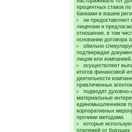
настораживать тот до
процентных ставок по
банками в вашем реги
не предоставляют
лицензии и предлага
отношения, в том чис
основании договора з
обильно спекулиру
подтверждая документ
лицом или компанией
осуществляют выпл
итогов финансовой и
деятельности компани
привлеченных агентом
подводят духовно-
материальные интерес
единомышленников п
корпоративных мероп
прочими методами.
которые использую
платежей от будущих