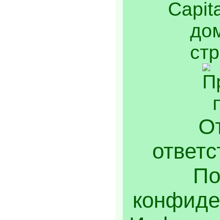
От
ответс
По
конфиде