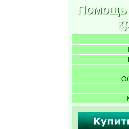
Помощь 
к
О