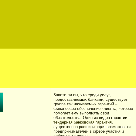
Знаете ли вы, что
среди услуг,
предоставляемых банками, существует
группа так называемых гарантий –
финансовое обеспечение клиента, которое
помогает ему выполнять свои
обязательства. Один из видов гарантии –
тендерная банковская гарантия
,
существенно расширяющая возможности
предпринимателей в сфере участия и
победы в тендерах.