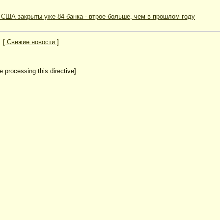
в США закрыты уже 84 банка - втрое больше, чем в прошлом году
[ Свежие новости ]
e processing this directive]