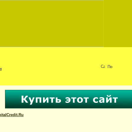
я
talCredit.Ru