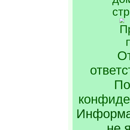
От
ответс
По
конфиде
Информа
не 