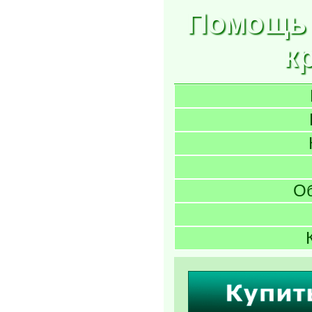
Помощь 
к
О