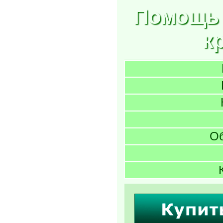
Помощь 
к
О