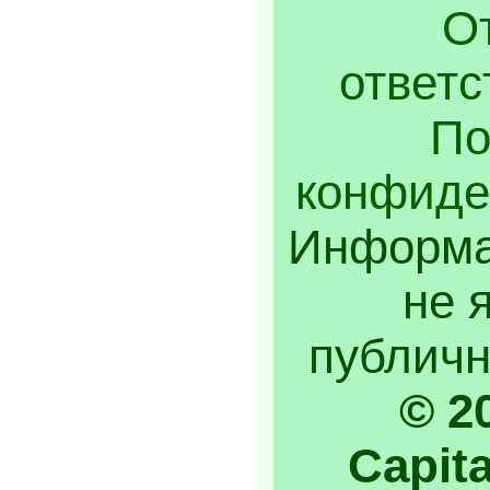
От
ответс
По
конфиде
Информа
не 
публичн
© 2
Capita