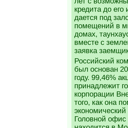
лет с возможн
кредита до его
дается под зал
помещений в м
домах, таунхау
вместе с земле
заявка заемщик
Российский ко
был основан 20
году. 99,46% ак
принадлежит г
корпорации Вне
того, как она п
экономический 
Головной офис
находится в Мо