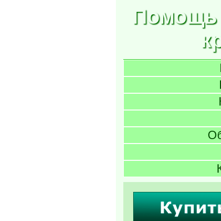
Помощь 
к
О