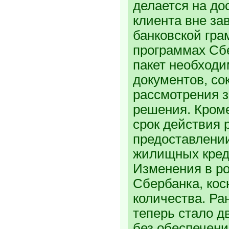
делается на до
клиента вне за
банковской гра
программах Сб
пакет необход
документов, со
рассмотрения з
решения. Кроме
срок действия 
предоставлени
жилищных кред
Изменения в р
Сбербанка, кос
количества. Ра
теперь стало д
без обеспечен