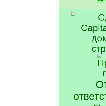
От
ответс