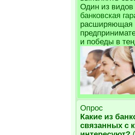
Один из видов
банковская гар
расширяющая 
предпринимате
и победы в тен
Опрос
Какие из банк
связанных с 
интересуют?
(