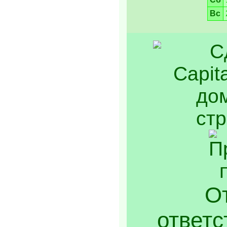
Вс
От
ответс