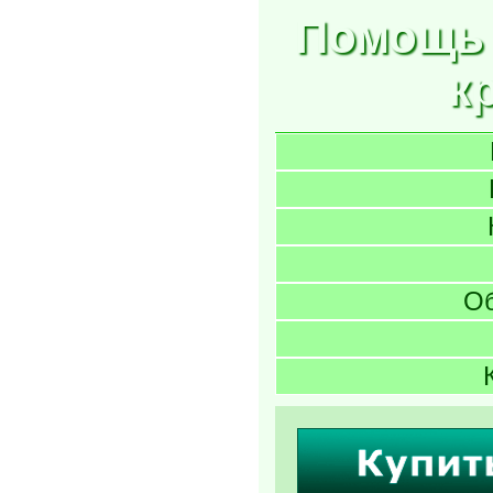
Помощь 
к
О