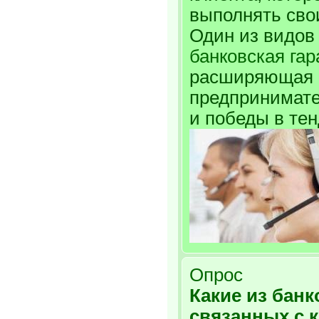
выполнять сво
Один из видов
банковская гар
расширяющая 
предпринимате
и победы в тен
Опрос
Какие из банк
связанных с 