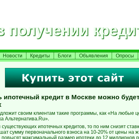
 получении креди
Новости
Кредиты
Блоги
Объявления
Опросы
ь ипотечный кредит в Москве можно буде
х
ложит своим клиентам такие программы, как «На любые ц
а Альтернатива.Ru».
я существующих ипотечных кредитов, то по ним снизят ставк
шат сумму первоначального взноса на 10-20% от цены на ж
ке повысят максимальный размер ипотеки до 12 миллионов р