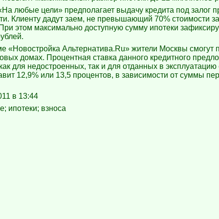
На любые цели» предполагает выдачу кредита под залог 
и. Клиенту дадут заем, не превышающий 70% стоимости з
При этом максимально доступную сумму ипотеки зафиксиру
ублей.
е «Новостройка Альтернатива.Ru» жители Москвы смогут 
новых домах. Процентная ставка данного кредитного предл
как для недостроенных, так и для отданных в эксплуатацию 
авит 12,9% или 13,5 процентов, в зависимости от суммы пе
011 в 13:44
е; ипотеки; взноса