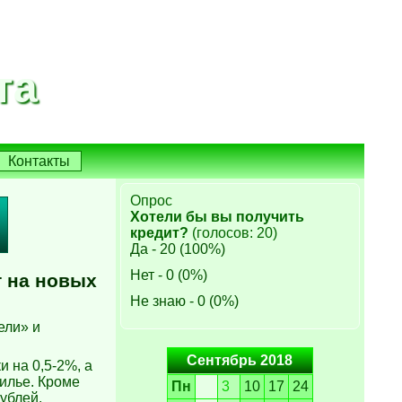
та
Контакты
Опрос
Хотели бы вы получить
кредит?
(голосов: 20)
Да - 20 (100%)
Нет - 0 (0%)
т на новых
Не знаю - 0 (0%)
ели» и
Сентябрь 2018
и на 0,5-2%, а
илье. Кроме
Пн
3
10
17
24
ублей.