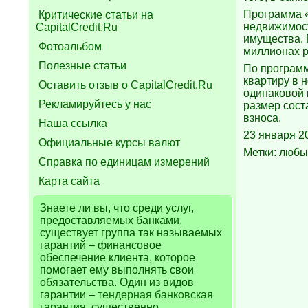
Программа «
Критические статьи на
недвижимост
CapitalCredit.Ru
имущества. 
Фотоальбом
миллионах р
Полезные статьи
По программ
квартиру в 
Оставить отзыв о CapitalCredit.Ru
одинаковой 
Рекламируйтесь у нас
размер сост
взноса.
Наша ссылка
23 января 2
Официальные курсы валют
Метки: любы
Справка по единицам измерений
Карта сайта
Знаете ли вы, что
среди услуг,
предоставляемых банками,
существует группа так называемых
гарантий – финансовое
обеспечение клиента, которое
помогает ему выполнять свои
обязательства. Один из видов
гарантии –
тендерная банковская
гарантия
, существенно