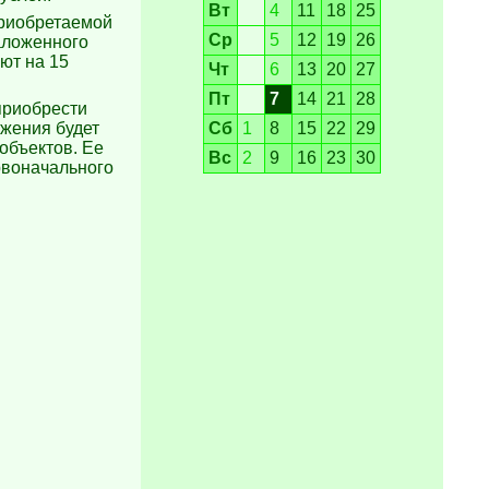
Вт
4
11
18
25
приобретаемой
Ср
5
12
19
26
аложенного
ют на 15
Чт
6
13
20
27
Пт
7
14
21
28
приобрести
ожения будет
Сб
1
8
15
22
29
объектов. Ее
Вс
2
9
16
23
30
рвоначального