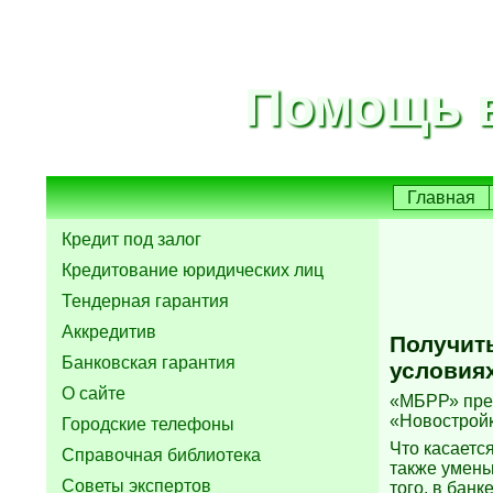
Помощь в
Главная
Кредит под залог
Кредитование юридических лиц
Тендерная гарантия
Аккредитив
Получит
Банковская гарантия
условия
О сайте
«МБРР» пред
«Новостройк
Городские телефоны
Что касаетс
Справочная библиотека
также умень
Советы экспертов
того, в бан