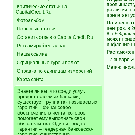
превышает у
Критические статьи на
развития в 
CapitalCredit.Ru
прилагает у
Фотоальбом
По мнению с
центров, в 
Полезные статьи
8,5-9%, как
Оставить отзыв о CapitalCredit.Ru
может приве
инфляционно
Рекламируйтесь у нас
Растаможе
Наша ссылка
12 января 2
Официальные курсы валют
Метки: инфл
Справка по единицам измерений
Карта сайта
Знаете ли вы, что
среди услуг,
предоставляемых банками,
существует группа так называемых
гарантий – финансовое
обеспечение клиента, которое
помогает ему выполнять свои
обязательства. Один из видов
гарантии –
тендерная банковская
гарантия
, существенно