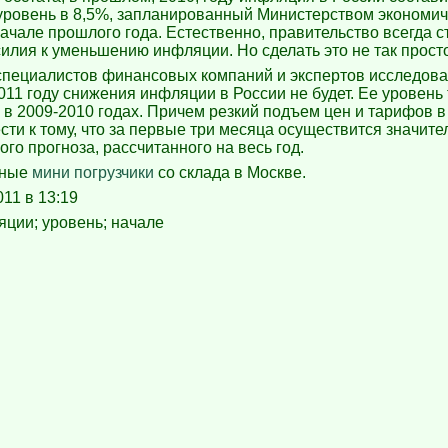
ровень в 8,5%, запланированный Министерством экономич
начале прошлого года. Естественно, правительство всегда 
силия к уменьшению инфляции. Но сделать это не так прост
пециалистов финансовых компаний и экспертов исследова
2011 году снижения инфляции в России не будет. Ее уровень
 и в 2009-2010 годах. Причем резкий подъем цен и тарифов в
сти к тому, что за первые три месяца осуществится значите
го прогноза, рассчитанного на весь год.
нные
мини погрузчики
со склада в Москве.
011 в 13:19
яции; уровень; начале