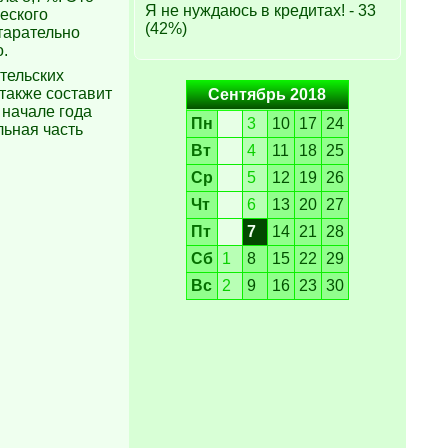
Я не нуждаюсь в кредитах! - 33
еского
(42%)
старательно
о.
тельских
 также составит
Сентябрь 2018
 начале года
Пн
3
10
17
24
льная часть
Вт
4
11
18
25
Ср
5
12
19
26
Чт
6
13
20
27
Пт
7
14
21
28
Сб
1
8
15
22
29
Вс
2
9
16
23
30