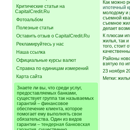
Как можно р
Критические статьи на
ипотечный к
CapitalCredit.Ru
молодому и 
съемной ква
Фотоальбом
съемное жил
Полезные статьи
делает возм
К плюсам ип
Оставить отзыв о CapitalCredit.Ru
жилья, так 
Рекламируйтесь у нас
того, стоит
качественны
Наша ссылка
Районы ново
Официальные курсы валют
взятую по и
Справка по единицам измерений
23 ноября 2
Карта сайта
Метки: жиль
Знаете ли вы, что
среди услуг,
предоставляемых банками,
существует группа так называемых
гарантий – финансовое
обеспечение клиента, которое
помогает ему выполнять свои
обязательства. Один из видов
гарантии –
тендерная банковская
гарантия
, существенно