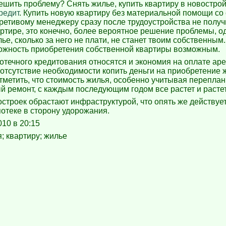
ешить проблему? Снять жилье, купить квартиру в новострой
редит
. Купить новую квартиру без материальной помощи со
ретивому менеджеру сразу после трудоустройства не получ
ртире, это конечно, более вероятное решение проблемы, о
ье, сколько за него не плати, не станет твоим собственным.
ожность приобретения собственной квартиры возможным.
отечного кредитования относятся и экономия на оплате ар
и отсутствие необходимости копить деньги на приобретение 
 отметить, что стоимость жилья, особенно учитывая перепла
й ремонт, с каждым последующим годом все растет и растет
строек обрастают инфраструктурой, что опять же действует
потеке в сторону удорожания.
010 в 20:15
я; квартиру; жилье