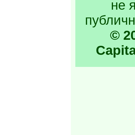
не 
публичн
© 2
Capita