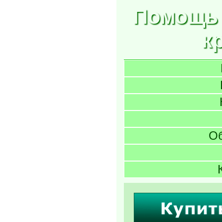
Помощь 
к
О