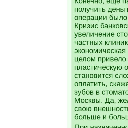
Конечно, еще п
получить деньг
операции было 
Кризис банковс
увеличение ст
частных клиника
экономическая 
целом привело к
пластическую 
становится сло
оплатить, скаж
зубов в стомат
Москвы. Да, ж
свою внешность
больше и боль
При назначенн