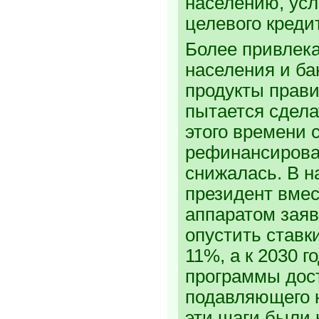
населению, ус
целевого кред
Более привлек
населения и ба
продукты прави
пытается сделат
этого времени 
рефинансирова
снижалась. В на
президент вмес
аппаратом зая
опустить ставк
11%, а к 2030 г
программы дос
подавляющего 
эти шаги были 