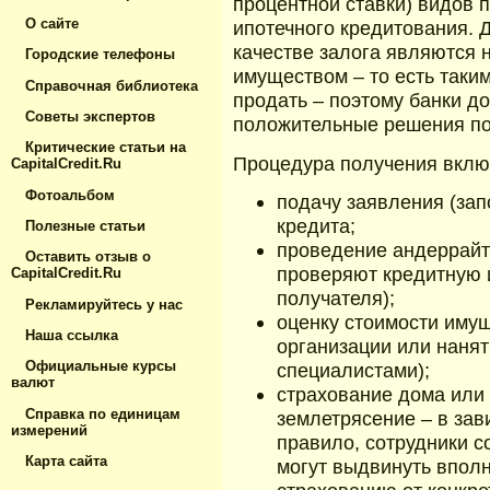
процентной ставки) видов 
О сайте
ипотечного кредитования. 
качестве залога являются
Городские телефоны
имуществом – то есть таким
Справочная библиотека
продать – поэтому банки д
Советы экспертов
положительные решения п
Критические статьи на
Процедура получения включ
CapitalCredit.Ru
Фотоальбом
подачу заявления (зап
кредита;
Полезные статьи
проведение андеррайти
Оставить отзыв о
проверяют кредитную 
CapitalCredit.Ru
получателя);
Рекламируйтесь у нас
оценку стоимости иму
Наша ссылка
организации или наня
Официальные курсы
специалистами);
валют
страхование дома или 
Справка по единицам
землетрясение – в зави
измерений
правило, сотрудники с
Карта сайта
могут выдвинуть впол